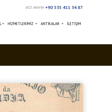
+90 535 411 34 87
BİZİ ARAYIN
L
HİZMETLERİMİZ
ANTİKALAR
İLETİŞİM