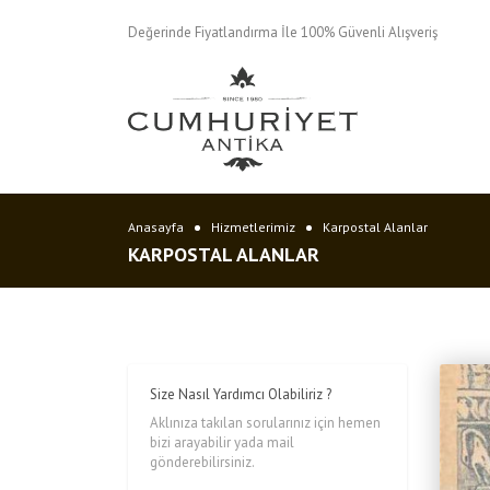
Değerinde Fiyatlandırma İle 100% Güvenli Alışveriş
Anasayfa
Hizmetlerimiz
Karpostal Alanlar
KARPOSTAL ALANLAR
Size Nasıl Yardımcı Olabiliriz ?
Aklınıza takılan sorularınız için hemen
bizi arayabilir yada mail
gönderebilirsiniz.