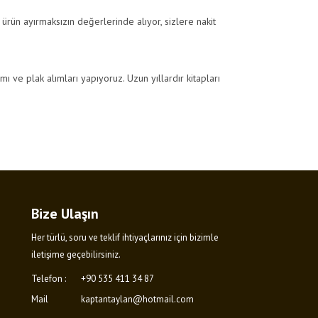
 ürün ayırmaksızın değerlerinde alıyor, sizlere nakit
lımı ve plak alımları yapıyoruz. Uzun yıllardır kitapları
Bize Ulaşın
Her türlü, soru ve teklif ihtiyaçlarınız için bizimle
iletişime geçebilirsiniz.
Telefon :
+90 535 411 34 87
Mail
kaptantaylan@hotmail.com