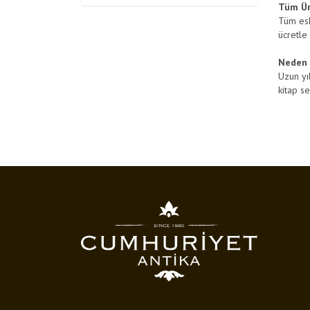
Tüm Ürü
Tüm eski
ücretle
Neden 
Uzun yıl
kitap s