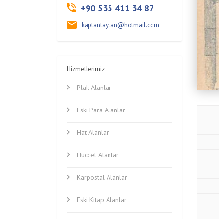
+90 535 411 34 87
kaptantaylan@hotmail.com
Hizmetlerimiz
Plak Alanlar
Eski Para Alanlar
Hat Alanlar
Hüccet Alanlar
Karpostal Alanlar
Eski Kitap Alanlar