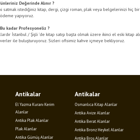
nleriniz Değerinde Alınır ?
 satmak istediğiniz kitap, dergi, çizgi roman, plak veya belgelerinizi hiç bir
 ödeme yapıyoruz.
Bu kadar Profesyoneliz ?
lardır İstanbul / Şişli 'de kitap satışı başta olmak üzere ikinci el eski kitap a
everler ile buluşturuyoruz. Sizleri ofisimiz kahve içmeye bekliyoruz.
Antikalar
Antikalar
El Yazma Kuranı Kerim
Osmanlıca Kitap Alanlar
Alanlar
Antika Avize Alanlar
Antika Plak Alanlar
Antika Berat Alanlar
Plak Alanlar
Antika Bronz Heykel Alanlar
Antika Gümüş Alanlar
Antika Broş Alanlar