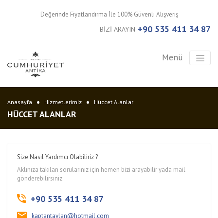
Değerinde Fiyatlandırma İle 100% Güvenli Alışveriş
+90 535 411 34 87
BİZİ ARAYIN
Menü
Anasayfa
Hizmetlerimiz
Hüccet Alanlar
HÜCCET ALANLAR
Size Nasıl Yardımcı Olabiliriz ?
Aklınıza takılan sorularınız için hemen bizi arayabilir yada mail
gönderebilirsiniz.
+90 535 411 34 87
kaptantaylan@hotmail.com