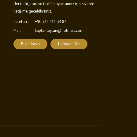
Her türlü, soru ve teklif ihtiyaçlarınız için bizimle
iletişime geçebilirsiniz.
Telefon :
+90 535 411 34 87
Mail
kaptantaylan@hotmail.com
Bize Ulaşın
Haritada Gör