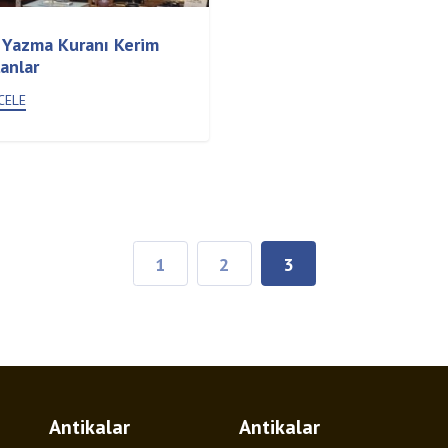
l Yazma Kuranı Kerim
anlar
CELE
(current)
1
2
3
Antikalar
Antikalar