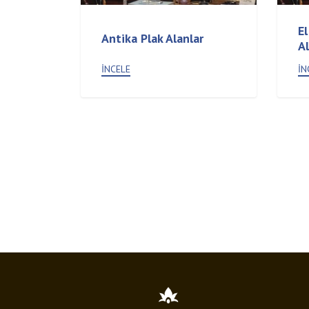
E
Antika Plak Alanlar
Al
İNCELE
İN