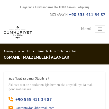
Değerinde Fiyatlandırma İle 100% Güvenli Alışveriş
+90 535 411 34 87
BİZİ ARAYIN
Menü
Anasayfa
Antika
Osmanlı Malzemeleri Alanlar
OSMANLI MALZEMELERI ALANLAR
Size Nasıl Yardımcı Olabiliriz ?
Aklınıza takılan sorularınız için hemen bizi arayabilir yada mail
gönderebilirsiniz.
+90 535 411 34 87
kaptantaylan@hotmail.com