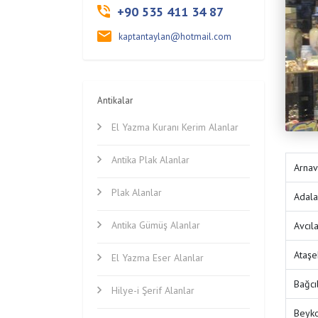
+90 535 411 34 87
kaptantaylan@hotmail.com
Antikalar
El Yazma Kuranı Kerim Alanlar
Antika Plak Alanlar
Arnav
Plak Alanlar
Adala
Antika Gümüş Alanlar
Avcıl
Ataşe
El Yazma Eser Alanlar
Bağcı
Hilye-i Şerif Alanlar
Beyko