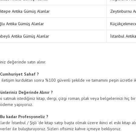
ktepe Antika Gümüş Alanlar
Zeytinburnu A
lu Antika Gümüş Alanlar
Küçükçekmece
nbeyli Antika Gümüş Alanlar
İstanbul Antik
niz değerinde satın alınır.
Cumhuriyet Sahaf ?
e iletişim kurduktan sonra %100 güvenli şekilde ve tamamını peşin ücretle iki
nleriniz Değerinde Alınır ?
 satmak istediğiniz kitap, dergi, çizgi roman, plak veya belgelerinizi hiç bir
 ödeme yapıyoruz.
Bu kadar Profesyoneliz ?
lardır İstanbul / Şişli 'de kitap satışı başta olmak üzere ikinci el eski kitap a
everler ile buluşturuyoruz. Sizleri ofisimiz kahve içmeye bekliyoruz.