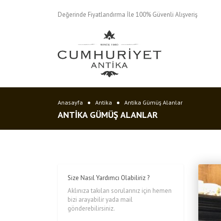
Değerinde Fiyatlandırma İle 100% Güvenli Alışveriş
Anasayfa
Antika
Antika Gümüş Alanlar
ANTIKA GÜMÜŞ ALANLAR
Size Nasıl Yardımcı Olabiliriz ?
Aklınıza takılan sorularınız için hemen
bizi arayabilir yada mail
gönderebilirsiniz.