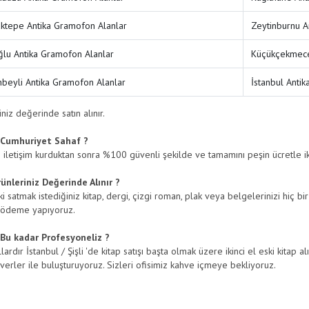
ktepe Antika Gramofon Alanlar
Zeytinburnu A
lu Antika Gramofon Alanlar
Küçükçekmece
nbeyli Antika Gramofon Alanlar
İstanbul Anti
niz değerinde satın alınır.
Cumhuriyet Sahaf ?
e iletişim kurduktan sonra %100 güvenli şekilde ve tamamını peşin ücretle iki
nleriniz Değerinde Alınır ?
 satmak istediğiniz kitap, dergi, çizgi roman, plak veya belgelerinizi hiç bir
 ödeme yapıyoruz.
Bu kadar Profesyoneliz ?
lardır İstanbul / Şişli 'de kitap satışı başta olmak üzere ikinci el eski kitap a
everler ile buluşturuyoruz. Sizleri ofisimiz kahve içmeye bekliyoruz.