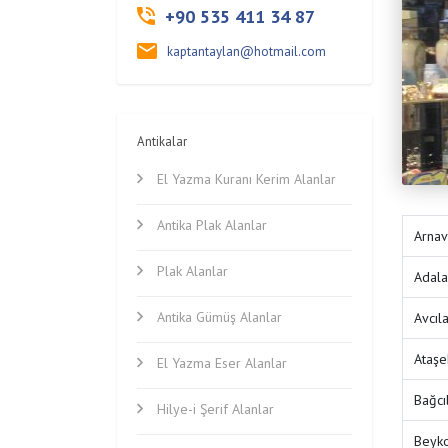
+90 535 411 34 87
kaptantaylan@hotmail.com
Antikalar
El Yazma Kuranı Kerim Alanlar
Antika Plak Alanlar
Arnav
Plak Alanlar
Adala
Antika Gümüş Alanlar
Avcıl
Ataşe
El Yazma Eser Alanlar
Bağcı
Hilye-i Şerif Alanlar
Beyko