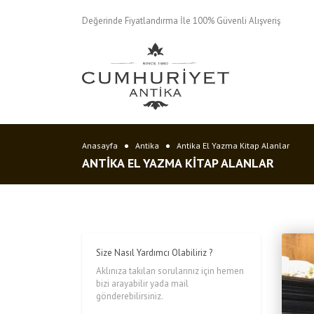
Değerinde Fiyatlandırma İle 100% Güvenli Alışveriş
Anasayfa
Antika
Antika El Yazma Kitap Alanlar
ANTIKA EL YAZMA KITAP ALANLAR
Size Nasıl Yardımcı Olabiliriz ?
Aklınıza takılan sorularınız için hemen
bizi arayabilir yada mail
gönderebilirsiniz.