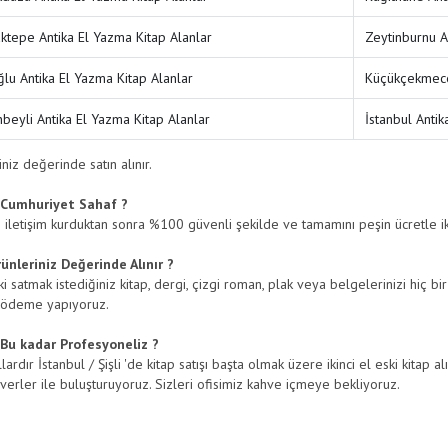
ktepe Antika El Yazma Kitap Alanlar
Zeytinburnu A
lu Antika El Yazma Kitap Alanlar
Küçükçekmece 
nbeyli Antika El Yazma Kitap Alanlar
İstanbul Antik
niz değerinde satın alınır.
Cumhuriyet Sahaf ?
e iletişim kurduktan sonra %100 güvenli şekilde ve tamamını peşin ücretle iki
nleriniz Değerinde Alınır ?
 satmak istediğiniz kitap, dergi, çizgi roman, plak veya belgelerinizi hiç bir
 ödeme yapıyoruz.
Bu kadar Profesyoneliz ?
lardır İstanbul / Şişli 'de kitap satışı başta olmak üzere ikinci el eski kitap a
everler ile buluşturuyoruz. Sizleri ofisimiz kahve içmeye bekliyoruz.