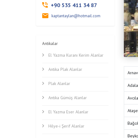
+90 535 411 34 87
kaptantaylan@hotmail.com
Antikalar
El Yazma Kuranı Kerim Alanlar
Antika Plak Alanlar
Arnav
Plak Alanlar
Adala
Antika Gümüş Alanlar
Avcıl
Ataşe
El Yazma Eser Alanlar
Bağcı
Hilye-i Şerif Alanlar
Beyko