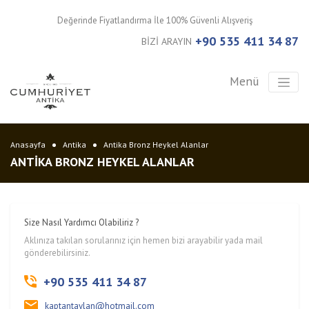
Değerinde Fiyatlandırma İle 100% Güvenli Alışveriş
+90 535 411 34 87
BİZİ ARAYIN
Menü
Anasayfa
Antika
Antika Bronz Heykel Alanlar
ANTIKA BRONZ HEYKEL ALANLAR
Size Nasıl Yardımcı Olabiliriz ?
Aklınıza takılan sorularınız için hemen bizi arayabilir yada mail
gönderebilirsiniz.
+90 535 411 34 87
kaptantaylan@hotmail.com