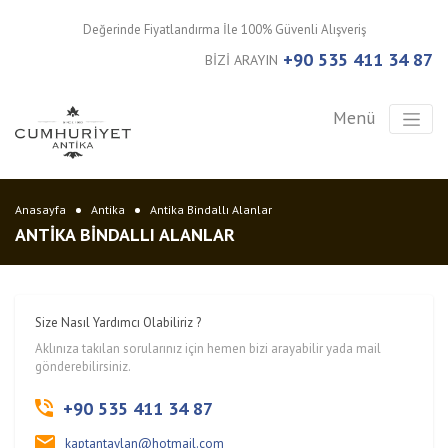
Değerinde Fiyatlandırma İle 100% Güvenli Alışveriş
+90 535 411 34 87
BİZİ ARAYIN
Menü
Anasayfa
Antika
Antika Bindallı Alanlar
ANTIKA BINDALLI ALANLAR
Size Nasıl Yardımcı Olabiliriz ?
Aklınıza takılan sorularınız için hemen bizi arayabilir yada mail
gönderebilirsiniz.
+90 535 411 34 87
kaptantaylan@hotmail.com